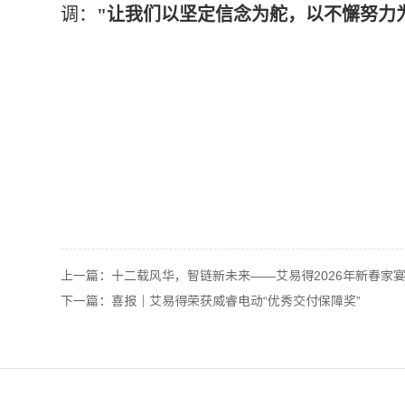
调
：
"让我们以
坚定信念为舵，以不懈努力
上一篇：
十二载风华，智链新未来——艾易得2026年新春家
下一篇：
喜报｜艾易得荣获威睿电动“优秀交付保障奖”